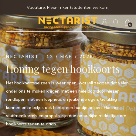
Gratis verzending vanaf €60 (BE & NL) – automatisch toegepast in je winkelmandje
0
NECTARIST - 12 / MAR / 2026
Honing tegen hooikoorts
Het hooikoortsseizoen is weer open, wat wil zeggen dat velen
onder ons te maken krijgen met een hele dag door niezen,
rondlopen met een loopneus en jeukende ogen. Gelukkig
kunnen onze bijtjes ook hierbij een handje helpen. Honing,
stuifmeelkorrels en propolis zijn drie natuurlijke middeltjes om
hooikoorts tegen te gaan.